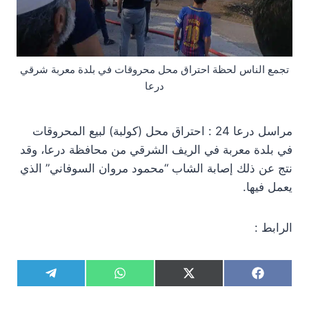
تجمع الناس لحظة احتراق محل محروقات في بلدة معربة شرقي
درعا
مراسل درعا 24 : احتراق محل (كولبة) لبيع المحروقات
في بلدة معربة في الريف الشرقي من محافظة درعا، وقد
نتج عن ذلك إصابة الشاب “محمود مروان السوفاني” الذي
يعمل فيها.
الرابط :
S
S
S
S
T
W
X
F
h
h
h
h
e
h
(
a
a
a
a
a
l
a
T
c