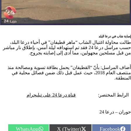
إصابة شاب في درعا البلد
طالت محاولة اغتيال الشاب “ماهر قطيفان” في أحياء درعا البلد،
حسب مراسل درعا 24 فقد تم استهدافه ليلة أمس، بإطلاق نار مباشر
من قبل مسلحين مجهولين، مما أدى إلى إصابته بجروح.
أضاف المراسل: بأنّ “القطيفان” يحمل بطاقة تسوية ومصالحة منذ
منتصف العام 2018، حيث عمل قبل ذلك ضمن فصائل محلية في
المنطقة.
الرابط المختصر:
قناة درعا 24 على تيليجرام
حوران – درعا 24
S
S
S
WhatsApp
X (Twitter)
Facebook