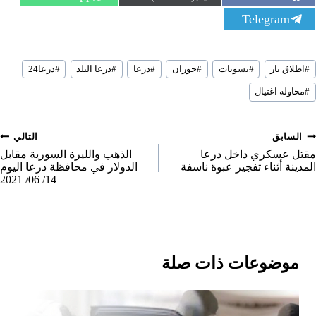
h
h
h
S
Telegram
a
a
a
h
r
r
r
a
e
e
e
r
o
o
o
سوم
e
n
n
n
#
اطلاق نار
#
تسويات
#
حوران
#
درعا
#
درعا البلد
#
درعا24
لمقال:
o
#
محاولة اغتيال
n
صفّح
السابق
التالي
لمقالات
مقتل عسكري داخل درعا
الذهب والليرة السورية مقابل
المدينة أثناء تفجير عبوة ناسفة
الدولار في محافظة درعا اليوم
14/ 06/ 2021
موضوعات ذات صلة