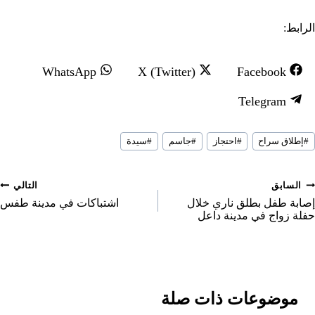
الرابط:
S
S
S
WhatsApp
X (Twitter)
Facebook
h
h
h
S
Telegram
a
a
a
h
r
r
r
سوم
a
#
إطلاق سراح
#
احتجاز
#
جاسم
#
سيدة
لمقال:
e
e
e
r
o
o
o
e
صفّح
السابق
التالي
n
n
n
o
لمقالات
إصابة طفل بطلق ناري خلال
اشتباكات في مدينة طفس
حفلة زواج في مدينة داعل
n
موضوعات ذات صلة