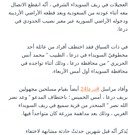
العجيلات في ريف السويداء الشرقي ، أنّه انقطع الاتصال
معه أثناء عودته من السعودية وبعد قطعه الأراضي الأردينة
ودخوله الأراضي السورية عبر معبر نصيب الحدودي في
درعا.
في ذات السياق فقد اختطف أفراد من عائلة أحد
مخطوفيّ السويداء في درعا ، الطبيب ” محمد أنس
الحريري ” من محافظة درعا ، وذلك أثناء تواجده في
محافظة السويداء أول أمس الأربعاء.
وأفاد مراسل
#درعا24
أيضاً بقيام مسلحين مجهولين
بريف درعا ، أمس الخميس ؛ باختطاف المدعو ” وعد نصر
الله نصر ” المنحدر من قرية سميع في ريف السويداء
الغربي ، وذلك بعد مداهمة مزرعة كان متواجداً فيها.
يُذكر أنّه قبل شهرين حدثتْ حادثة مشابهة لاختفاء