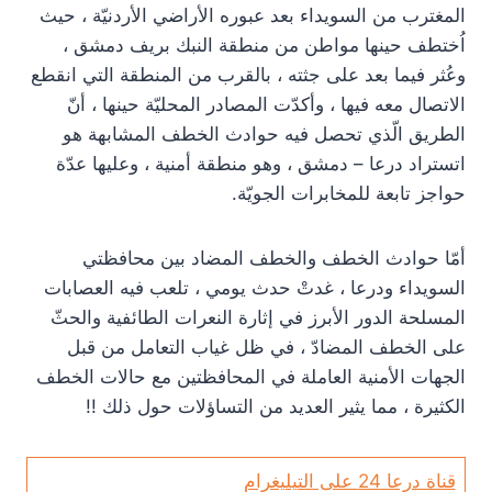
المغترب من السويداء بعد عبوره الأراضي الأردنيّة ، حيث
اُختطف حينها مواطن من منطقة النبك بريف دمشق ،
وعُثر فيما بعد على جثته ، بالقرب من المنطقة التي انقطع
الاتصال معه فيها ، وأكدّت المصادر المحليّة حينها ، أنّ
الطريق الّذي تحصل فيه حوادث الخطف المشابهة هو
اتستراد درعا – دمشق ، وهو منطقة أمنية ، وعليها عدّة
حواجز تابعة للمخابرات الجويّة.
أمّا حوادث الخطف والخطف المضاد بين محافظتي
السويداء ودرعا ، غدتْ حدث يومي ، تلعب فيه العصابات
المسلحة الدور الأبرز في إثارة النعرات الطائفية والحثّ
على الخطف المضادّ ، في ظل غياب التعامل من قبل
الجهات الأمنية العاملة في المحافظتين مع حالات الخطف
الكثيرة ، مما يثير العديد من التساؤلات حول ذلك !!
قناة درعا 24 على التيليغرام