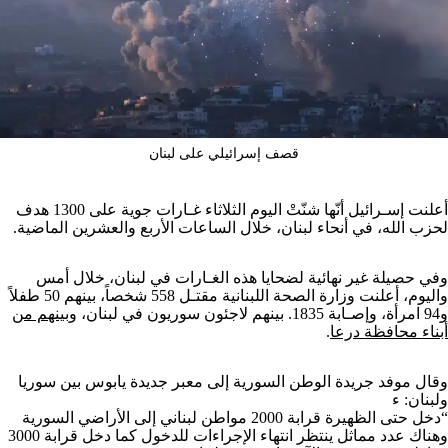
قصف إسرائيلي على لبنان
أعلنت إسـرائيل أنّها شنّتْ اليوم الثلاثاء غـارات جوية على 1300 هدف
لحزب الله، في أنحاء لبنان، خلال الساعات الأربع والعشرين الماضية.
وفي حصيلة غير نهائية لضحايا هذه الغـارات في لبنان، خلال أمس
واليوم، أعلنت وزارة الصحة اللبنانية مقتـل 558 شخصاً، بينهم 50 طفلاً
و94 امرأة، وإصـابة 1835. بينهم لاجئون سوريون في لبنان، و
بينهم من
أبناء محافظة درعا
.
وقال موفد جريدة الوطن السورية إلى معبر جديدة يابوس بين سوريا
ولبنان: ء
“دخل حتى الظهيرة قرابة 2000 مواطن لبناني إلى الأراضي السورية
وهناك عدد مماثل ينتظر انتهاء الإجراءات للدخول كما دخل قرابة 3000