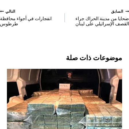
r
o
o
o
e
صفّح
السابق
التالي
n
n
n
o
لمقالات
ضحايا من مدينة الحراك جراء
انفجارات في أجواء محافظة
القصف الإسرائيلي على لبنان
طرطوس
n
موضوعات ذات صلة