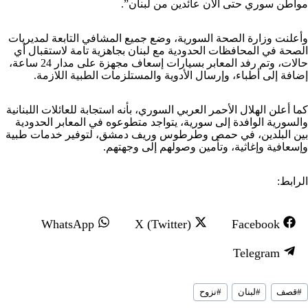
مواطن سوري حتى الآن عائدين من لبنان”.
وأعلنت وزارة الصحة السورية، وضع جميع المشافي التابعة لمديريات
الصحة في المحافظات الحدودية مع لبنان بجاهزية تامة لاستقبال أي
حالات، وتم رفد المعابر بسيارات إسعاف مجهزة على مدار 24 ساعة،
إضافة إلى أطباء، وإرسال الأدوية والمستلزمات الطبية اللازمة.
كما أعلن الهلال الأحمر العربي السوري، بأنه استجابة للعائلات اللبنانية
والسورية الوافدة إلى سورية، يتواجد متطوعوه في المعابر الحدودية
بين البلدين، في حمص وطرطوس وريف دمشق، لتوفير خدمات طبية
وإسعافية وإغاثية، وتأمين وصولهم إلى وجهتهم.
الرابط:
S
S
S
WhatsApp
X (Twitter)
Facebook
h
h
h
S
Telegram
a
a
a
h
r
r
r
سوم
a
#
قصف
#
لبنان
#
نزوح
لمقال:
e
e
e