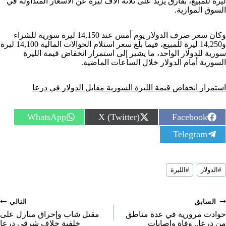
ليرة للمبيع، بفارق يزيد على ثلاثة آلاف ليرة عن الأسعار المتداولة في
السوق الموازية.
وكان سعر صرف الدولار يوم أمس عند 14,150 ليرة سورية للشراء
و14,250 ليرة للمبيع، فيما بلغ سعر استلام الحوالات المالية 14,100 ليرة
سورية للدولار الواحد، ما يشير إلى استمرار انخفاض قيمة الليرة
السورية أمام الدولار خلال الساعات الماضية.
استمرار انخفاض قيمة الليرة السورية مقابل الدولار في درعا
S
S
S
WhatsApp
X (Twitter)
Facebook
h
h
h
S
Telegram
a
a
a
h
r
r
r
a
e
e
e
r
o
o
o
سوم
e
n
n
n
#
الدولار
#
الليرة
لمقال:
o
n
صفّح
السابق
التالي
لمقالات
حوادث مرورية في عدة مناطق
مقتل شاب وإحراق منازل على
من درعا.. وفاة وإصابات
خلفية خلاف شرقي درعا