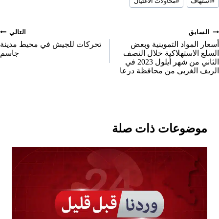
e
n
n
n
#
استهاف
#
محاولات الاغتيال
لمقال:
o
n
صفّح
السابق
التالي
لمقالات
أسعار المواد التموينية وبعض
تحركات للجيش في محيط مدينة
السلع الاستهلاكية خلال النصف
جاسم
الثاني من شهر أيلول 2023 في
الريف الغربي من محافظة درعا
موضوعات ذات صلة