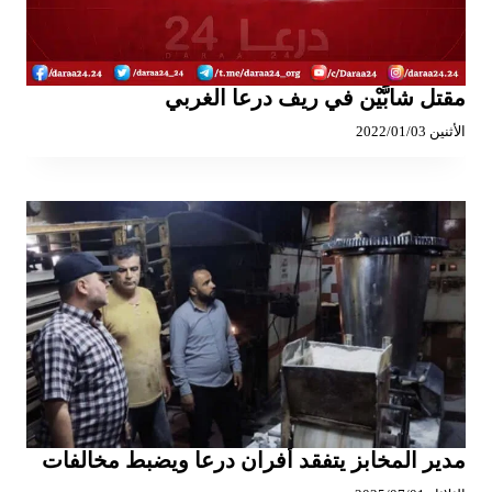
مقتل شابَّيْن في ريف درعا الغربي
الأثنين 2022/01/03
مدير المخابز يتفقد أفران درعا ويضبط مخالفات