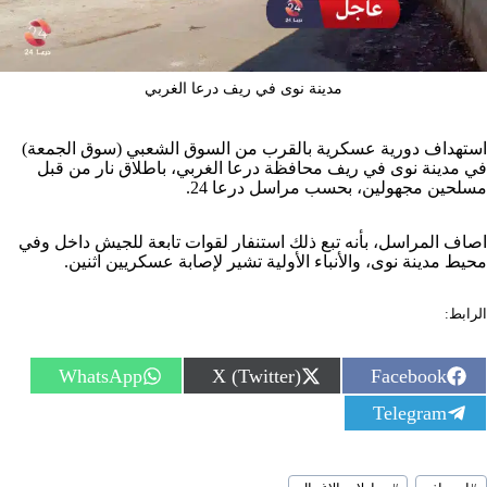
مدينة نوى في ريف درعا الغربي
استهداف دورية عسكرية بالقرب من السوق الشعبي (سوق الجمعة)
في مدينة نوى في ريف محافظة درعا الغربي، باطلاق نار من قبل
مسلحين مجهولين، بحسب مراسل درعا 24.
اصاف المراسل، بأنه تبع ذلك استنفار لقوات تابعة للجيش داخل وفي
محيط مدينة نوى، والأنباء الأولية تشير لإصابة عسكريين اثنين.
الرابط:
S
S
S
WhatsApp
X (Twitter)
Facebook
h
h
h
S
Telegram
a
a
a
h
r
r
r
a
e
e
e
r
o
o
o
سوم