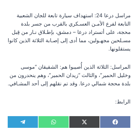
مراسل درعا 24: استهداف سيارة تابعة للجان الشعبية
التابعة لفرع الأمـن العسـكري بالقرب من جسر بلدة
محجة، على أتستراد درعا – دمشق، بإطـلاق نـار من قِبل
مسـلحين مجهـولين، مما أدى إلى إصـابة الثلاثة الذين كانوا
يستقلونها.
المراسل: الثلاثة الذين أُصيبوا هم: الشقيقان “موسى
وخليل الحمير”، والثالث “زيدان الحمير”، وهم ينحدرون من
بلدة محجة شمالي درعا. وقد تم نقلهم إلى أحد المشـافي.
الرابط:
S
S
S
S
T
W
X
F
h
h
h
h
e
h
(
a
a
a
a
a
l
a
T
c