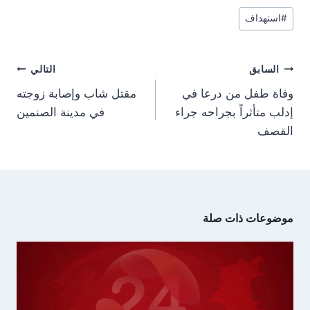
r
r
r
r
e
t
w
e
وسوم
e
e
e
e
g
s
i
b
#
استهداف
المقال:
o
o
o
o
r
A
t
o
n
n
n
n
a
p
t
o
m
p
e
k
تصفّح
r
السابق
التالي
)
المقالات
وفاة طفل من درعا في
مقتل شاب وإصابة زوجته
إدلب متأثراً بجراحه جراء
في مدينة الصنمين
القصف
موضوعات ذات صلة