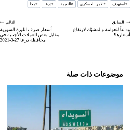
سوم
e
n
n
n
#
استهدف
#
الامن العسكري
#
النعيمة
#
درعا
#
محا
لمقال:
o
n
صفّح
السابق
التالي
لمقالات
وداعاً للعوامة والمشبّك لارتفاع
أسعار صرف الليرة السورية
أسعارها!
مقابل بعض العملات الأجنبية في
محافظة درعا 27-3-2021
موضوعات ذات صلة