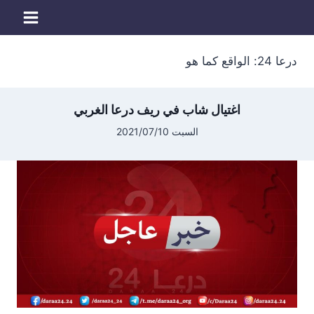
لتجاوز
لى
لمحتوى
درعا 24: الواقع كما هو
اغتيال شاب في ريف درعا الغربي
السبت 2021/07/10