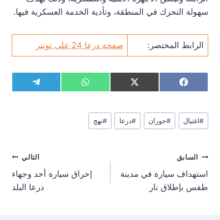
سهولة التحرك في المنطقة، وتأدية الخدمة العسكرية فيها.
الرابط المختصر:
صفحة درعا 24 على تويتر
S
S
S
S
T
W
X
F
h
h
h
h
e
h
(
a
a
a
a
a
l
a
T
c
r
r
r
r
e
t
w
e
وسوم
e
e
e
e
g
s
i
b
#
اغتيال
#
حوران
#
درعا
#
نهج
المقال:
o
o
o
o
r
A
t
o
n
n
n
n
a
p
t
o
m
p
e
k
تصفّح
r
السابق
التالي
)
المقالات
استهداف سيارة في مدينة
إحراق سيارة أحد وجهاء
طفس بإطلاق نار
درعا البلد