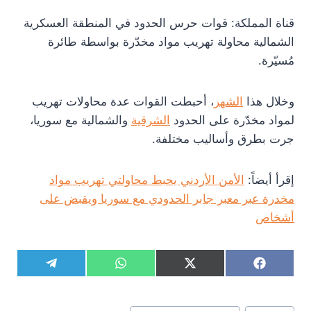
قناة المملكة: قوات حرس الحدود في المنطقة العسكرية
الشمالية محاولة تهريب مواد مخدّرة بواسطة طائرة
مُسيّرة.
وخلال هذا
الشهر
، أحبطت القوات عدة محاولات تهريب
لمواد مخدّرة على الحدود
الشرقية
والشمالية مع سوريا،
جرت بطرق وأساليب مختلفة.
إقرأ أيضاً:
الأمن الأردني يحبط محاولتي تهريب مواد
مخدرة عبر معبر جابر الحدودي مع سوريا ويقبض على
أشخاص
S
S
S
S
T
W
X
F
h
h
h
h
e
h
(
a
a
a
a
a
l
a
T
c
r
r
r
r
e
t
w
e
وسوم