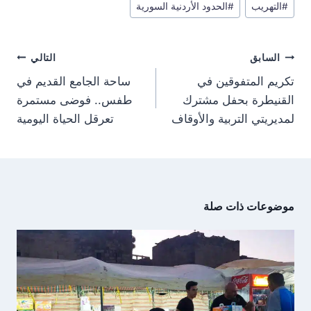
e
e
e
e
g
s
i
b
#
التهريب
#
الحدود الأردنية السورية
المقال:
o
o
o
o
r
A
t
o
n
n
n
n
a
p
t
o
m
p
e
k
تصفّح
r
السابق
التالي
)
المقالات
تكريم المتفوقين في
ساحة الجامع القديم في
القنيطرة بحفل مشترك
طفس.. فوضى مستمرة
لمديريتي التربية والأوقاف
تعرقل الحياة اليومية
موضوعات ذات صلة