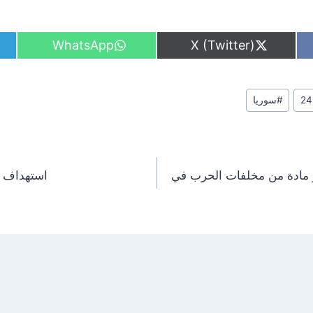
S
S
WhatsApp
X (Twitter)
h
h
a
a
r
r
e
e
#
سوريا
o
o
n
n
ر مادة من مخلفات الحرب في
استهداف م