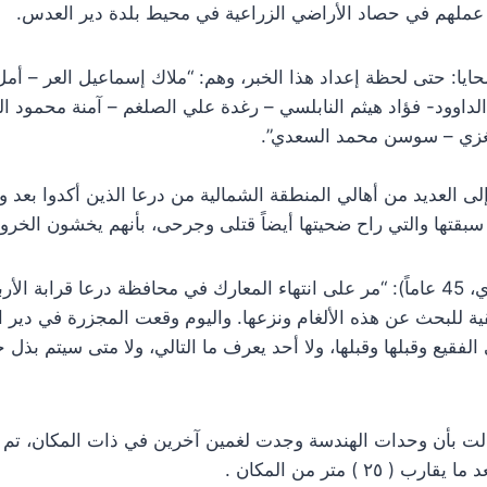
 عملهم في حصاد الأراضي الزراعية في محيط بلدة دير العدس.
ايا: حتى لحظة إعداد هذا الخبر، وهم: “ملاك إسماعيل العر – أ
لداوود- فؤاد هيثم النابلسي – رغدة علي الصلغم – آمنة محمود 
غزي – سوسن محمد السعدي”.
ى العديد من أهالي المنطقة الشمالية من درعا الذين أكدوا بعد و
سبقتها والتي راح ضحيتها أيضاً قتلى وجرحى، بأنهم يخشون الخر
وتساءل (أبو محمد السعدي، 45 عاماً): “مر على انتهاء المعارك في محافظة درعا ق
قية للبحث عن هذه الألغام ونزعها. واليوم وقعت المجزرة في دير 
فقيع وقبلها وقبلها، ولا أحد يعرف ما التالي، ولا متى سيتم بذل ج
الت بأن وحدات الهندسة وجدت لغمين آخرين في ذات المكان، تم تف
٢٥ ) متر من المكان .