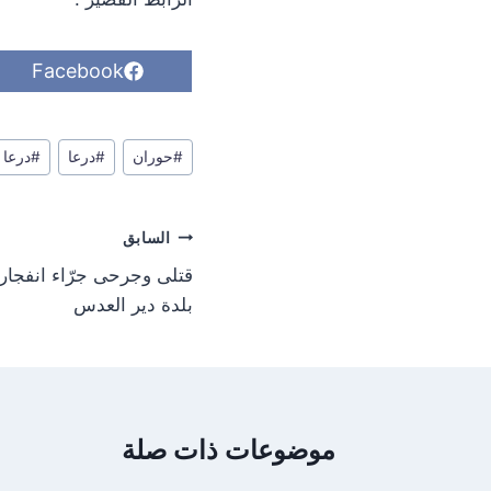
S
Facebook
h
a
r
وسوم
e
#
حوران
#
درعا
#
درعا 24
o
المقال:
n
تصفّح
السابق
المقالات
قتلى وجرحى جرّاء انفجا
بلدة دير العدس
موضوعات ذات صلة