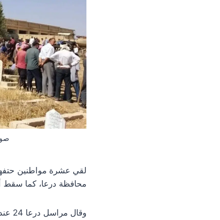
صور
لقي عشرة مواطنين حتفهم
محافظة درعا، كما سقط أكثر من 26 جريحاً. وبين الضحايا وال
وقال مراسل درعا 24 عند وقوع الحادثة