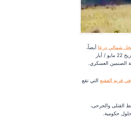
خل شمالي درعا
أيضاً،
في السهول الجنوبية في مدينة إنخل أيضاً بتاريخ 22 مايو / أيار
ة الصنمين العسكري.
ي قرية الفقيع
التي تقع
 القتلى والجرحى،
حلول حكومية.