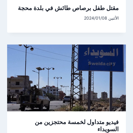
مقتل طفل برصاص طائش في بلدة محجة
الأثنين 2024/01/08
فيديو متداول لخمسة محتجزين من
السويداء