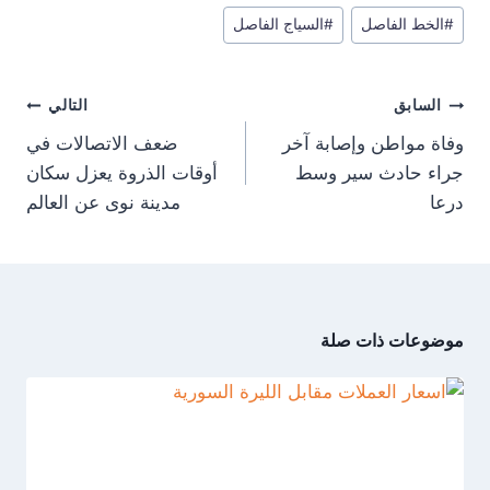
r
r
r
r
e
t
w
e
وسوم
e
e
e
e
g
s
i
b
#
الخط الفاصل
#
السياج الفاصل
المقال:
o
o
o
o
r
A
t
o
n
n
n
n
a
p
t
o
m
p
e
k
تصفّح
r
السابق
التالي
)
المقالات
وفاة مواطن وإصابة آخر
ضعف الاتصالات في
جراء حادث سير وسط
أوقات الذروة يعزل سكان
درعا
مدينة نوى عن العالم
موضوعات ذات صلة