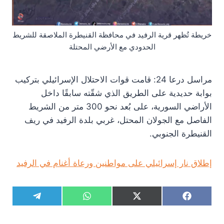
خريطة تُظهر قرية الرفيد في محافظة القنيطرة الملاصقة للشريط
الحدودي مع الأرضي المحتلة
مراسل درعا 24: قامت قوات الاحتلال الإسرائيلي بتركيب
بوابة حديدية على الطريق الذي شقّته سابقًا داخل
الأراضي السورية، على بُعد نحو 300 متر من الشريط
الفاصل مع الجولان المحتل، غربي بلدة الرفيد في ريف
القنيطرة الجنوبي.
إطلاق نار إسرائيلي على مواطنين ورعاة أغنام في الرفيد
S
S
S
S
T
W
X
F
h
h
h
h
e
h
(
a
a
a
a
a
l
a
T
c