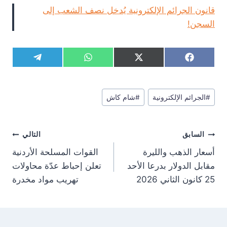
قانون الجرائم الإلكترونية يُدخل نصف الشعب إلى
السجن!
S
S
S
S
T
W
X
F
h
h
h
h
e
h
(
a
a
a
a
a
l
a
T
c
r
r
r
r
e
t
w
e
وسوم
e
e
e
e
g
s
i
b
#
الجرائم الإلكترونية
#
شام كاش
المقال:
o
o
o
o
r
A
t
o
n
n
n
n
a
p
t
o
m
p
e
k
تصفّح
r
السابق
التالي
)
المقالات
أسعار الذهب والليرة
القوات المسلحة الأردنية
مقابل الدولار بدرعا الأحد
تعلن إحباط عدّة محاولات
25 كانون الثاني 2026
تهريب مواد مخدرة