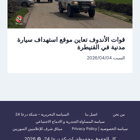
قوات الأندوف تعاين موقع استهداف سيارة
مدنية في القنيطرة
السبت 2026/04/04
من نحن
اتصل بنا
السياسة التحريرية – شبكة درعا 24
سياسة المساواة الجندرية و الادماج الاجتماعي
سياسة الخصوصية | Privacy Policy
ميثاق شرف للإعلاميين السوريين
كل الحقوق محفوظة، لشبكة درعا 24، © 2026