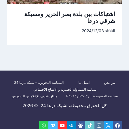
اشتباكات بين بلدة بصر الحرير ومسيكة
شرقي درعا
الثلاثاء 2024/12/03
من نحن
اتصل بنا
السياسة التحريرية – شبكة درعا 24
سياسة المساواة الجندرية و الادماج الاجتماعي
سياسة الخصوصية | Privacy Policy
ميثاق شرف للإعلاميين السوريين
كل الحقوق محفوظة، لشبكة درعا 24، © 2026