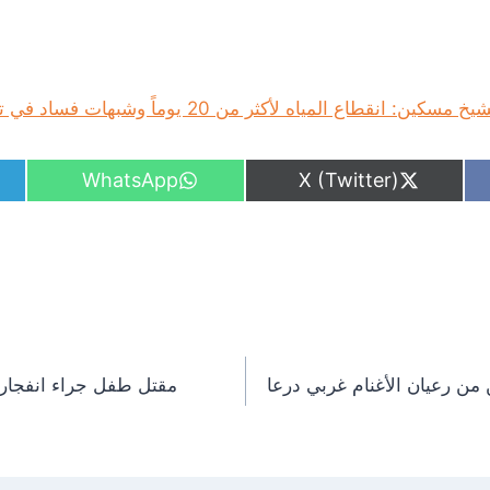
 المياه لأكثر من 20 يوماً وشبهات فساد في تشغيل الآبار
S
S
WhatsApp
X (Twitter)
h
h
a
a
r
r
e
e
o
o
n
n
 من رعيان الأغنام غربي درعا
مقتل طفل جراء انفجار 