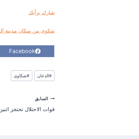
شارك برأيك
شكوى من سكان مدينة الشيخ مسكين: انقطاع
S
Facebook
h
a
r
وسوم
e
#
الدخان
#
شكاوى
o
المقال:
n
تصفّح
السابق
المقالات
قوات الاحتلال تحتجز اثنين