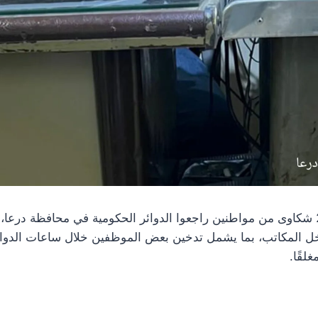
وردت إلى صفحة درعا 24 شكاوى من مواطنين راجعوا الدوائر الحكومية في محافظة د
ل المكاتب، بما يشمل تدخين بعض الموظفين خلال ساعات الدوام
لقًا.