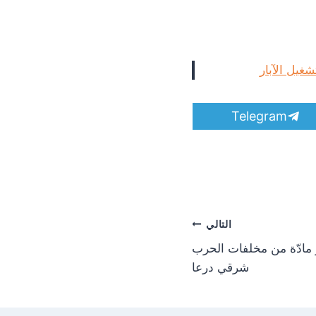
S
Telegram
h
a
r
e
o
n
التالي
مادّة من مخلفات الحرب
شرقي درعا