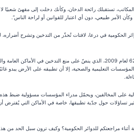
كاتب، تستقبلك رائحة الدخان، وكأنك دخلت إلى مقهىً شعبيًا لا
أن الأمر طبيعي، دون أي اعتبار للقوانين أو لراحة الناس”.
 الحكومية في درعا، لافتات تُحذّر من التدخين وتشرح أضراره، لكن
ورغم وجود مرسوم رقم 62 لعام 2009، الذي ينصّ على منع التدخين في الأماكن ال
لمؤسسات التعليمية والصحية، إلا أن تطبيقه على الأرض يبدو غائب
ءلة.
ية على المخالفين، ويحمّل مدراء المؤسسات مسؤولية ضبط هذه 
يثير تساؤلات حول جدّية تطبيقها، خاصة في الأماكن التي يُفترض أ
أثناء مراجعتكم للدوائر الحكومية؟ وكيف ترون سبل الحد من هذ