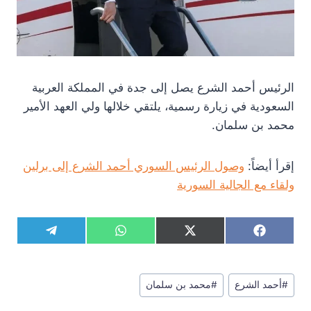
الرئيس أحمد الشرع يصل إلى جدة في المملكة العربية
السعودية في زيارة رسمية، يلتقي خلالها ولي العهد الأمير
محمد بن سلمان.
إقرأ أيضاً:
وصول الرئيس السوري أحمد الشرع إلى برلين
ولقاء مع الجالية السورية
S
S
S
S
T
W
X
F
h
h
h
h
e
h
(
a
a
a
a
a
l
a
T
c
r
r
r
r
e
t
w
e
وسوم
e
e
e
e
g
s
i
b
#
أحمد الشرع
#
محمد بن سلمان
المقال:
o
o
o
o
r
A
t
o
n
n
n
n