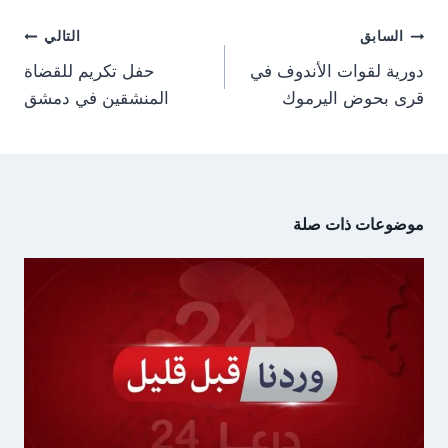
a
p
t
o
m
p
e
k
تصفّح
r
السابق
التالي
)
المقالات
دورية لقوات الأندوف في
حفل تكريم للقضاة
قرى بحوض اليرموك
المنشقين في دمشق
موضوعات ذات صلة