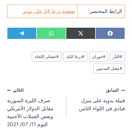
الرابط المختصر:
صفحة درعا 24 على تويتر
S
S
S
S
T
W
X
F
h
h
h
h
e
h
(
a
a
a
a
a
l
a
T
c
r
r
r
r
e
t
w
e
وسوم
e
e
e
e
g
s
i
b
#
الثأر
#
حوران
#
درعا البلد
#
عشائر اللجاة
المقال:
o
o
o
o
r
A
t
o
n
n
n
n
a
p
t
o
#
مقتل المدنيين
m
p
e
k
r
)
تصفّح
السابق
التالي
المقالات
قنبلة يدوية على منزل
صرف الليرة السورية
قيادي في اللواء الثامن
مقابل الدولار الأمريكي
وبعض العملات الأجنبية
اليوم 11/ 07/ 2021