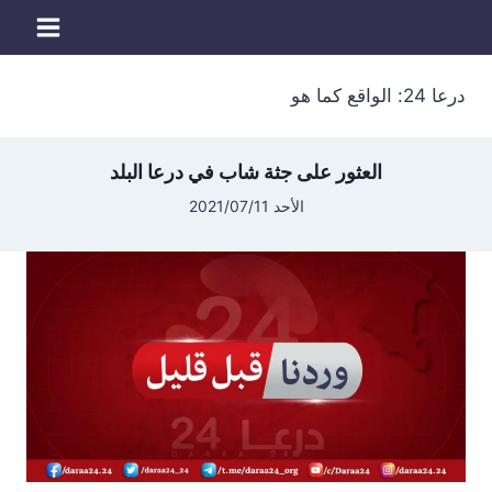
لتجاوز
لى
لمحتوى
درعا 24: الواقع كما هو
العثور على جثة شاب في درعا البلد
الأحد 2021/07/11