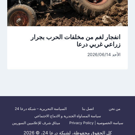
انفجار لغم من مخلفات الحرب بجرار
زراعي غربي درعا
الأحد 2026/06/14
من نحن
اتصل بنا
السياسة التحريرية – شبكة درعا 24
سياسة المساواة الجندرية و الادماج الاجتماعي
سياسة الخصوصية | Privacy Policy
ميثاق شرف للإعلاميين السوريين
كل الحقوق محفوظة، لشبكة درعا 24، © 2026