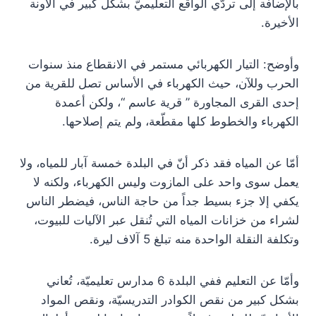
بالإضافة إلى تردّي الواقع التعليميّ بشكل كبير في الآونة
الأخيرة.
وأوضح: التيار الكهربائي مستمر في الانقطاع منذ سنوات
الحرب وللآن، حيث الكهرباء في الأساس تصل للقرية من
إحدى القرى المجاورة ” قرية عاسم “، ولكن أعمدة
الكهرباء والخطوط كلها مقطّعة، ولم يتم إصلاحها.
أمّا عن المياه فقد ذكر أنّ في البلدة خمسة آبار للمياه، ولا
يعمل سوى واحد على المازوت وليس الكهرباء، ولكنه لا
يكفي إلا جزء بسيط جداً من حاجة الناس، فيضطر الناس
لشراء من خزانات المياه التي تُنقل عبر الآليات للبيوت،
وتكلفة النقلة الواحدة منه تبلغ 5 آلاف ليرة.
وأمّا عن التعليم ففي البلدة 6 مدارس تعليميّة، تُعاني
بشكل كبير من نقص الكوادر التدريسيّة، ونقص المواد