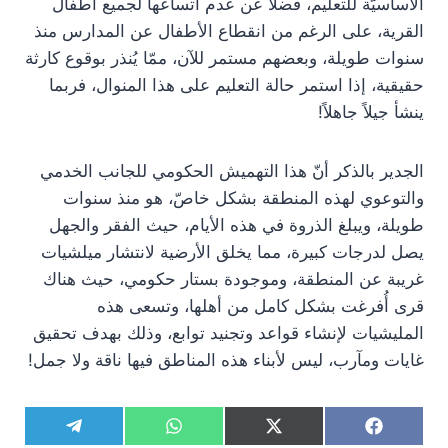
الأساسيّة للتعليم، فضلاً عن عدم اتساعها لجميع أطفال
القرية، على الرغم من انقطاع الأطفال عن المدارس منذ
سنوات طويلة، وبعضهم مستمر للآن، ممّا يُنذر بوقوع كارثة
حقيقية، إذا استمر حالة التعليم على هذا المنوال، فربما
ينشأ جيلاً جاهلاً!
الجدير بالذكر أنّ هذا التهميش الحكومي للجانب الخدمي
والتوعوي لهذه المنطقة بشكل خاصّ، هو منذ سنوات
طويلة، ويبلغ الذروة في هذه الأيام، حيث الفقر والجهل
يصل لدرجات كبيرة، مما يخلق الأرضية لانتشار ميلشيات
غريبة عن المنطقة، وموجودة بستار حكومي، حيث هناك
قرى أُفرغت بشكل كامل من أهلها، وتسعى هذه
المليشيات لإنشاء قواعد وتجنيد توابع، وذلك بهدف تحقيق
غايات ومآرب، ليس لأبناء هذه المناطق فيها ناقة ولا جمل!
S
S
S
S
T
W
X
F