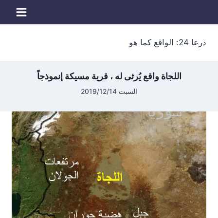
لتجاوز
لى
لمحتوى
درعا 24: الواقع كما هو
اللجاة واقع يُرثى له ، قرية مسيكة إنموذجاً
السبت 2019/12/14