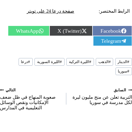
الرابط المختصر:
صفحة درعا 24 على تويتر
S
S
S
WhatsApp
X (Twitter)
Facebook
h
h
h
S
Telegram
a
a
a
h
r
r
r
a
e
e
e
r
o
o
o
سوم
e
n
n
n
#
الدينار
#
الذهب
#
الليرة التركية
#
الليرة السورية
#
درعا
لمقال:
o
#
سوريا
n
صفّح
السابق
التالي
لمقالات
التربية تعلن عن منح مليون ليرة
صعوبة المنهاج في ظل ضعف
لكل مدرسة في سوريا
الإمكانيات ونقص الوسائل
التعليمية في المدارس