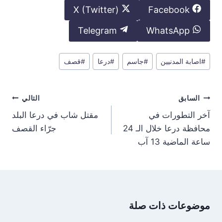
S
S
X (Twitter)
Facebook
h
h
S
S
Telegram
WhatsApp
a
a
h
h
r
r
وسوم
a
a
#
اصابة المدنيين
#
جاسم
#
درعا
#
قصف
e
e
المقال:
r
r
o
o
e
e
n
n
تصفّح
السابق
التالي
o
o
المقالات
n
n
آخر التطورات في
مقتل شاب في درعا البلد
محافظة درعا خلال الـ 24
جرّاء القصف
ساعة الماضية 13 آب
موضوعات ذات صلة