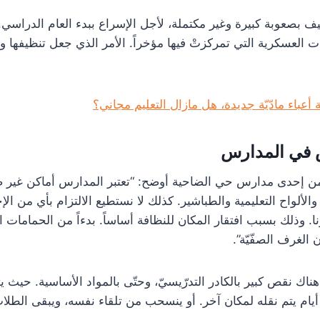
ف بصعوبة كبيرة وغير مكتملة، لأجل الإسراع ببدء العام الدراسي. ا
العسكرية التي تمركزتْ فيها مؤخراً. الأمر الذي جعل تنظيفها وإع
أعباء مادّيّة جديدة، هل مازال التعليم مجاني؟
 في المدارس
ن إحدى مدارس حي الضاحية أوضح: “تعتبر المدارس أماكن غير صا
ألواح التعليمية والطباشير. كذلك لا نستطيع الالتزام بأي من الإ
. وذلك بسبب افتقار المكان للنظافة أساساً. بدءاً من الحمامات الت
 الغرف الصفّيّة”.
 هناك نقص كبير بالكادر التدرّيسيّ، وحتّى بالمواد الأساسية. حيث 
 أيام يتم نقله لمكان آخر. أو ينسحب من تلقاء نفسه، ويبقى الطلا