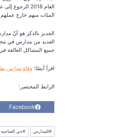
العام 2018 الرج
المئات منهم خارج عملهم 
الجدير بالذكر هو أنّ مد
العديد من مدارس في محاف
جميع المشاكل العالقة في
اقرأ أيضًا:
وفاة مدرّس بفايروس كورونا، و 40 إصابة في مدار
الرابط المختصر:
S
Facebook
h
a
r
وسوم
e
#
المدارس
#
حي الضاحية
o
المقال: