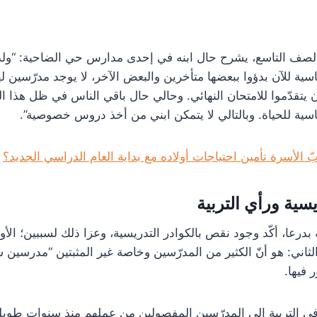
الصف التاسع، يشرح حال ابنه في إحدى مدارس حي الضاحية: “ول
اسية للآن بدؤوا ببعضها متأخرين والبعض الآخر، لا يوجد مدرّسين ل
يتقدّموا للامتحان النهائي. وحالي حال باقي الناس في ظل هذا ا
اسية للحياة. وبالتالي لا يتمكن ابني من أخذ دروس خصوصية”.
الأسرة تأمين احتياجات أولاده مع بداية العام الدراسي الجديد؟
سية ورأي التربية
بدرعا، أكّد وجود نقص بالكوادر التدريسية، وعزا ذلك لسببين؛ الأو
لثاني: هو أنّ الكثير من المدرّسين وخاصة غير المثبتين “مدرسين
 فيها.
ي التربية إلى المدرّسين المفصولين من عملهم منذ سنوات طويلة،