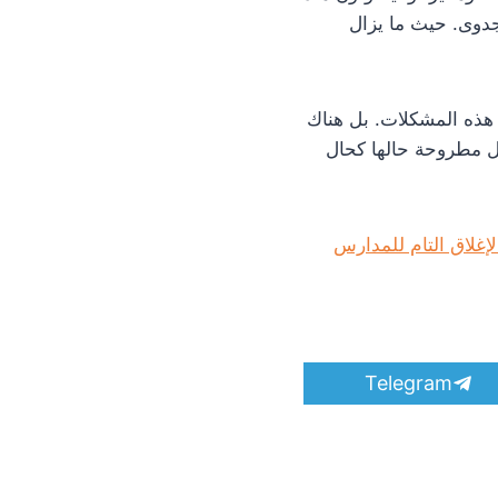
ن جدوى. حيث ما يزال
 هذه المشكلات. بل هناك
ل مطروحة حالها كحال
S
Telegram
h
a
r
e
o