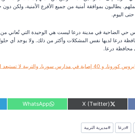
وع إلى عملهم. يطالبون بموافقة أمنية من جميع الأفرع الأمنية، ولكن دو
حتى اليوم.
ارس حي الضاحية في مدينة درعا ليست هي الوحيدة التي تُعاني من
ظة درعا لديها نفس المشكلات وأكثر من ذلك. ولا يوجد أي حلو
 محافظة درعا.
س سوريا، والتربية لا تستبعد الإغلاق التام للمدارس
S
S
WhatsApp
X (Twitter)
h
h
a
a
r
r
e
e
#
درعا
#
مديرية التربية
o
o