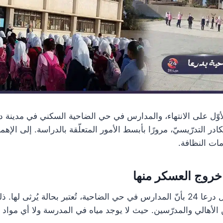
ل على الانتهاء، والمدارس في حي الضاحية السكني في مدينة درعا
ادر التدرّيسيّ، مرورًا بأبسط الأمور المتعلّقة بالدراسة. إلى الإه
مات النظافة.
خروج العسكر منها
أحد الأهالي تحدث لمراسل درعا 24 بأنّ المدارس في حي الضاحية، تُعتبر بحالة يُرث
الأهالي والمدرّسين. حيث لا يوجد مياه في المدرسة ولا أي مواد مت