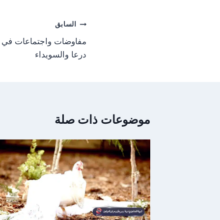
n
تصفّح
السابق
المقالات
مفاوضات واجتماعات في ب
درعا والسويداء
موضوعات ذات صلة