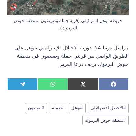
خريطة توغل إسرائيلي (قرية جملة وصيصون بمنطقة حوض
اليرموك).
مراسل درعا 24: دورية للاحتلال الإسرائيلي تتوغل على
الطريق الواصل بين قريتي جملة وصيصون في منطقة
حوض اليرموك بريف درعا الغربي
S
S
S
S
T
W
X
F
h
h
h
h
e
h
(
a
a
a
a
a
l
a
T
c
r
r
r
r
e
t
w
e
وسوم
e
e
e
e
g
s
i
b
#
الاحتلال الاسرائيلي
#
توغل
#
جملة
#
صيصون
المقال:
o
o
o
o
r
A
t
o
n
n
n
n
a
p
t
o
#
منطقة حوض اليرموك
m
p
e
k
r
)