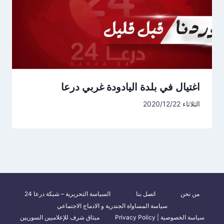
اغتيال في بلدة اليادودة غربي درعا
الثلاثاء 2020/12/22
من نحن
اتصل بنا
السياسة التحريرية – شبكة درعا 24
سياسة المساواة الجندرية و الادماج الاجتماعي
سياسة الخصوصية | Privacy Policy
ميثاق شرف للإعلاميين السوريين