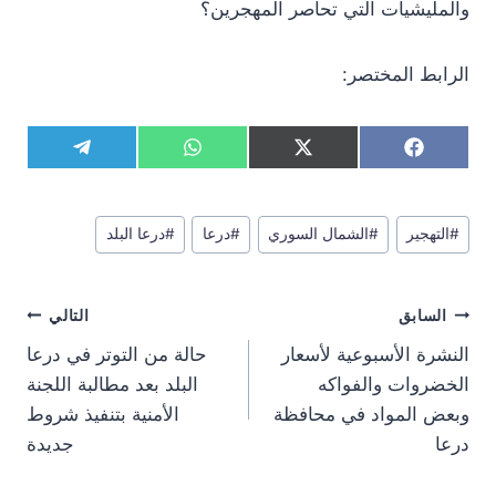
والمليشيات التي تحاصر المهجرين؟
الرابط المختصر:
S
S
S
S
T
W
X
F
h
h
h
h
e
h
(
a
a
a
a
a
l
a
T
c
r
r
r
r
e
t
w
e
وسوم
e
e
e
e
g
s
i
b
#
التهجير
#
الشمال السوري
#
درعا
#
درعا البلد
المقال:
o
o
o
o
r
A
t
o
n
n
n
n
a
p
t
o
m
p
e
k
تصفّح
r
السابق
التالي
)
المقالات
النشرة الأسبوعية لأسعار
حالة من التوتر في درعا
الخضروات والفواكه
البلد بعد مطالبة اللجنة
وبعض المواد في محافظة
الأمنية بتنفيذ شروط
درعا
جديدة