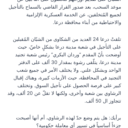
موعد السحب، بعد صدور القرار القاضي بالسماح بالتأجيل
لجميع المُتخلفين، عن الخدمة العسكرية الإلزامية
والاحتياطية من أبناء محافظة درعا.
تلقتْ درعا 24 العديد من الشكاوى من الشبّان المُقبلين
على التأجيل في شعبة مدينة درعا بشكلٍ خاصّ، حيث
أوضحت بأنّ المقدم “وردان البكري” رئيس شعبة تجنيد
مدينة درعا، يتلّقى رشوة بمقدار 30 ألف على الدفتر
الواحد وبشكل علني. ولا يختلف الأمر في جميع شعب
التجنيد في المحافظة، حيث الأزمات كبيرة، وهناك إقبال
كبير على فرصة الحصول على تأجيل السوق. وتختلف
الرشاوي بين شعبة وأخرى، ولكنها لا تقلّ عن 20 ألف، وقد
تتجاوز ال 50 ألف.
برأيك: هل يتم وضع حدّ لهذه الرشاوي، أم أنها أصبحت
جزءاً أساسياً في تسيير أي معاملة حكومية؟