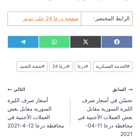
الرابط المختصر:
صفحة درعا 24 على تويتر
S
S
S
S
T
W
X
F
h
h
h
h
e
h
(
a
a
a
a
a
l
a
T
c
r
r
r
r
e
t
w
e
وسوم
e
e
e
e
g
s
i
b
#
الخدمة العسكرية
#
درعا
#
درعا 24
#
شعبة التجنيد
المقال:
o
o
o
o
r
A
t
o
n
n
n
n
a
p
t
o
m
p
e
k
تصفّح
r
السابق
التالي
)
المقالات
تحسّن في أسعار صرف
أسعار صرف الليرة
الليرة السورية مقابل
السورية مقابل بعض
بعض العملات الأجنبية في
العملات الأجنبية في
محافظة درعا 11-04-
محافظة درعا 12-4-2021
2021