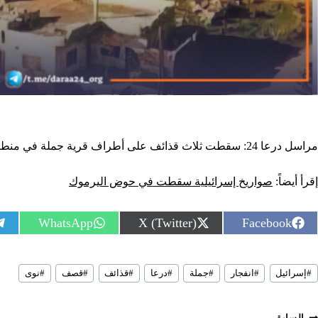
مراسل درعا 24: سقطت ثلاث قذائف على أطراف قرية جملة في منطقة حوض اليرموك بريف درعا الغربي، فيما أفاد المراسل بسماع دويّ انفجار في مدينة نوى والمناطق المحيطة بها.
إقرأ أيضاً:
صواريخ إسرائيلية سقطت في حوض اليرموك
S
S
S
WhatsApp
X (Twitter)
Facebook
h
h
h
a
a
a
r
r
r
سوم
e
e
e
#
إسرائيل
#
انفجار
#
جملة
#
درعا
#
قذائف
#
قصف
#
نوى
لمقال:
o
o
o
n
n
n
السابق