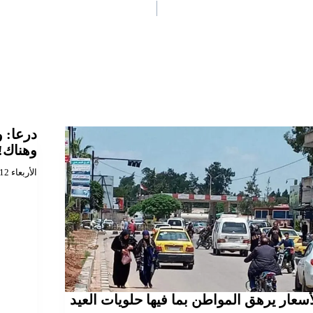
درعا: 
وهناك!
الأربعاء 2020/02/12
لأسعار يرهق المواطن بما فيها حلويات العيد