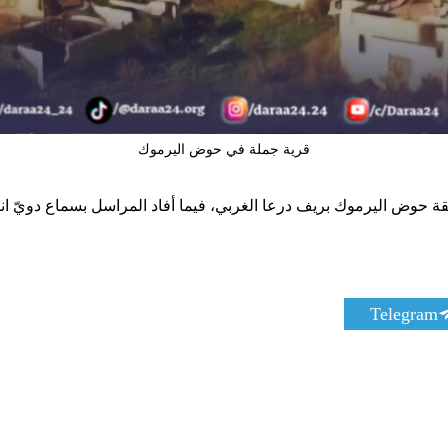
قرية جملة في حوض اليرموك
S
Telegram
h
a
r
e
o
n