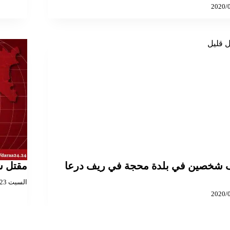
 شخصين في بلدة محجة في ريف درعا
مقتل ش
السبت 2024/03/23