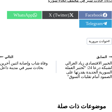
1412 حادث سير في محتلف أنحاء سوريا
S
S
S
WhatsApp
X (Twitter)
Facebook
h
h
h
S
Telegram
a
a
a
h
r
r
r
a
e
e
e
r
o
o
o
سوم
e
n
n
n
#
حوادث مرورية
لمقال:
o
n
صفّح
السابق
التالي
لمقالات
الخبير الاقتصادي زياد الغزالي
وفاة شاب وإصابة اثنين آخرين
لشبكة درعا 24: “تُختبر العملة
بحادث سير في مدينة داعل
السورية الجديدة بقدرتها على
الصمود أمام تقلبات السوق”
موضوعات ذات صلة