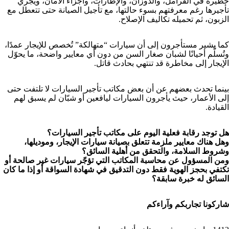
خطيرة في الفرامل، والدوزان، والإطارات، وأجزاء الأمان، ويجري
تأجيرها رغم معرفتهم بسوء حالتها، مع تأجيل الصيانة حتى تتعطل مع
الزبون، ثم تحميله تكاليف الإصلاح.
كما يشير مستأجرون إلى أن سيارات “متهالكة” تُخصص للإيجار عمدًا،
وتُسلَّم أحيانًا لشبان صغار السن من دون أي معايير واضحة، ما يحوّل
الإيجار إلى مخاطرة قد تنتهي بحادث قاتل.
بينما تحدث بعضهم عن أن بعض مكاتب تأجير السيارات لا تلتفت حتى
إلى الأعمار، حيث يأجرون السيارات ليافعين أو شبّان لم يسبق لهم
القيادة.
هل توجد رقابة فعلية اليوم على مكاتب تأجير السيارات؟
وهل هناك معايير ملزمة تتعلق بصيانة سيارات الإيجار، وموديلها،
وشروط السلامة، والتحقق من أهلية السائق؟
ومن المسؤول عن محاسبة المكاتب التي تؤجّر سيارات غير صالحة أو
تكتفي بحجز الهوية فقط دون التدقيق في شهادة السواقة أو إذا ما كان
السائق له خبرة سابقة؟
شاركونا تجاربكم وآراءكم