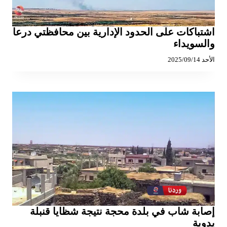
اشتباكات على الحدود الإدارية بين محافظتي درعا
والسويداء
الأحد 2025/09/14
إصابة شاب في بلدة محجة نتيجة شظايا قنبلة
يدوية