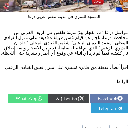
المسجد العمري في مدينة طفس غربي درعا
مراسل درعا 24 : انفجار يهزّ مدينة طفس في الريف الغربي من
محافظة درعا، ناجم عن قيام مُسيرة بإلقاء قذيفة على منزل القيادي
المحلي “محمد البديوي الزعبي” شقيق القيادي المحلي “خلدون
البديوي الزعبي”
الذي تم اغتياله سابقاً
، قد سبق الانفجار وتبعه إطلاق
نار كثيف، فيما لم ترد أي أنباء عن وقوع أي أضرار بشرية حتى اللحظة.
اقرأ أيضاً :
قذيفة من طائرة مُسيرة على منزل نفس القيادي الزعبي
الرابط:
S
S
S
WhatsApp
X (Twitter)
Facebook
h
h
h
S
Telegram
a
a
a
h
r
r
r
a
e
e
e
r
o
o
o
سوم