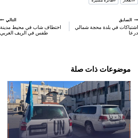
e
n
n
n
#
انفجار
#
طائرة مسيرة
لمقال:
o
n
صفّح
السابق
التالي
لمقالات
اشتباكات في بلدة محجة شمالي
اختطاف شاب في محيط مدينة
درعا
طفس في الريف الغربي
موضوعات ذات صلة