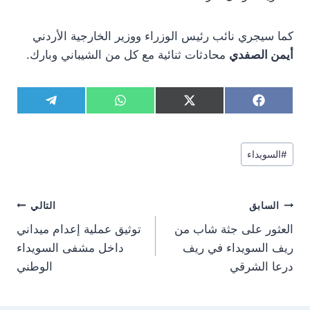
كما سيجري نائب رئيس الوزراء ووزير الخارجية الأردني
أيمن الصفدي
محادثات ثنائية مع كل من الشيباني وبارك.
S
S
S
S
T
W
X
F
h
h
h
h
e
h
(
a
a
a
a
a
l
a
T
c
r
r
r
r
e
t
w
e
وسوم
e
e
e
e
g
s
i
b
#
السويداء
المقال:
o
o
o
o
r
A
t
o
n
n
n
n
a
p
t
o
m
p
e
k
تصفّح
r
السابق
التالي
)
المقالات
العثور على جثة شاب من
توثيق عملية إعدام ميداني
ريف السويداء في ريف
داخل مشفى السويداء
درعا الشرقي
الوطني