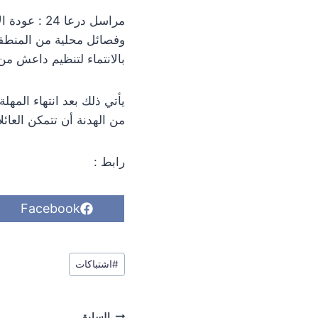
مراسل درعا 
وفصائل محلية من المنطقة ا
بالانتماء لتنظيم داعش م
يأتي ذلك بعد انتهاء المهل
من الهدنة أن تتمكن العائ
رابط :
S
Facebook
h
a
r
وسوم
e
#
اشتباكات
o
المقال:
n
تصفّح
السابق