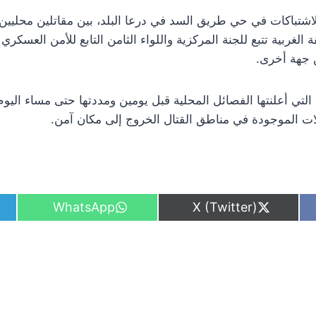
24 : عودة الاشتباكات في حي طريق السد في درعا البلد، بين مقاتلين محليين
لغربية تتبع للجنة المركزية واللواء الثامن التابع للأمن العسكر
ن جهة أخرى.
ة التي أعلنتها الفصائل المحلية قبل يومين ومددتها حتى مساء اليو
لات الموجودة في مناطق القتال الخروج إلى مكان آمن.
S
S
WhatsApp
X (Twitter)
h
h
a
a
r
r
e
e
o
o
n
n