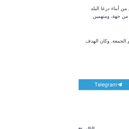
 من أبناء درعا البلد
ي من جهة، ومتهمين
م الجمعة. وكان الهدف
S
Telegram
h
a
r
e
o
n
التالي