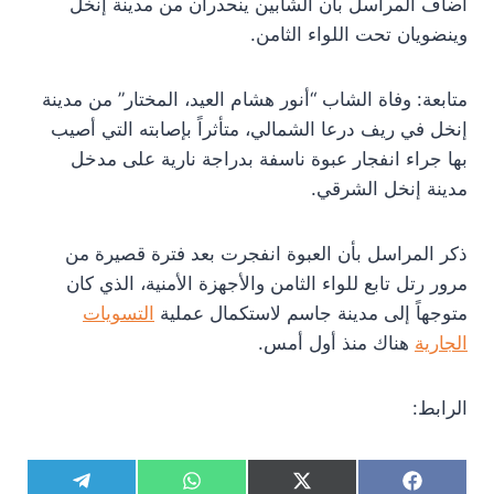
أضاف المراسل بأن الشابين ينحدران من مدينة إنخل
وينضويان تحت اللواء الثامن.
متابعة: وفاة الشاب “أنور هشام العيد، المختار” من مدينة
إنخل في ريف درعا الشمالي، متأثراً بإصابته التي أصيب
بها جراء انفجار عبوة ناسفة بدراجة نارية على مدخل
مدينة إنخل الشرقي.
ذكر المراسل بأن العبوة انفجرت بعد فترة قصيرة من
مرور رتل تابع للواء الثامن والأجهزة الأمنية، الذي كان
متوجهاً إلى مدينة جاسم لاستكمال عملية
التسويات
الجارية
هناك منذ أول أمس.
الرابط:
S
S
S
S
T
W
X
F