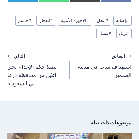
h
h
h
h
e
h
(
a
a
a
a
a
l
a
T
c
r
r
r
r
e
t
w
e
وسوم
e
e
e
e
g
s
i
b
#
إصابة
#
إنخل
#
الأجهزة الأمنية
#
انفجار
#
جاسم
المقال:
o
o
o
o
r
A
t
o
n
n
n
n
a
p
t
o
#
رتل
#
مقتل
m
p
e
k
r
)
تصفّح
السابق
التالي
المقالات
استهداف شاب في مدينة
تنفيذ حكم الإعدام بحق
الصنمين
اثنيّن من محافظة درعا
في السعودية
موضوعات ذات صلة