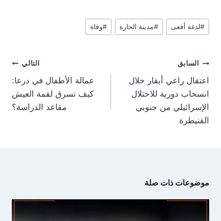
h
h
h
h
e
h
(
a
a
a
a
a
l
a
T
c
r
r
r
r
e
t
w
e
وسوم
e
e
e
e
g
s
i
b
#
لدغة أفعى
#
مدينة الحارة
#
وفاة
المقال:
o
o
o
o
r
A
t
o
n
n
n
n
a
p
t
o
m
p
e
k
تصفّح
r
السابق
التالي
)
المقالات
اعتقال راعي أبقار خلال
عمالة الأطفال في درعا:
انسحاب دورية للاحتلال
كيف تسرق لقمة العيش
الإسرائيلي من جنوبي
مقاعد الدراسة؟
القنيطرة
موضوعات ذات صلة