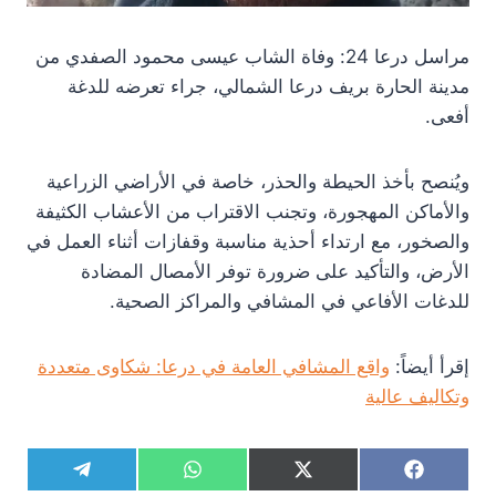
مراسل درعا 24: وفاة الشاب عيسى محمود الصفدي من
مدينة الحارة بريف درعا الشمالي، جراء تعرضه للدغة
أفعى.
ويُنصح بأخذ الحيطة والحذر، خاصة في الأراضي الزراعية
والأماكن المهجورة، وتجنب الاقتراب من الأعشاب الكثيفة
والصخور، مع ارتداء أحذية مناسبة وقفازات أثناء العمل في
الأرض، والتأكيد على ضرورة توفر الأمصال المضادة
للدغات الأفاعي في المشافي والمراكز الصحية.
إقرأ أيضاً:
واقع المشافي العامة في درعا: شكاوى متعددة
وتكاليف عالية
S
S
S
S
T
W
X
F