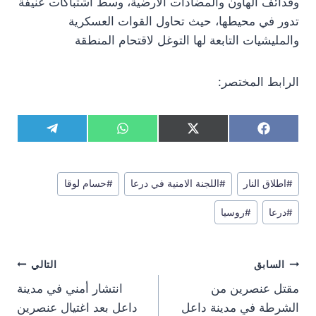
وقذائف الهاون والمضادات الأرضية، وسط اشتباكات عنيفة
تدور في محيطها، حيث تحاول القوات العسكرية
والمليشيات التابعة لها التوغل لاقتحام المنطقة
الرابط المختصر:
S
S
S
S
T
W
X
F
h
h
h
h
e
h
(
a
a
a
a
a
l
a
T
c
r
r
r
r
e
t
w
e
وسوم
e
e
e
e
g
s
i
b
#
اطلاق النار
#
اللجنة الامنية في درعا
#
حسام لوقا
المقال:
o
o
o
o
r
A
t
o
n
n
n
n
a
p
t
o
#
درعا
#
روسيا
m
p
e
k
r
)
تصفّح
السابق
التالي
المقالات
مقتل عنصرين من
انتشار أمني في مدينة
الشرطة في مدينة داعل
داعل بعد اغتيال عنصرين