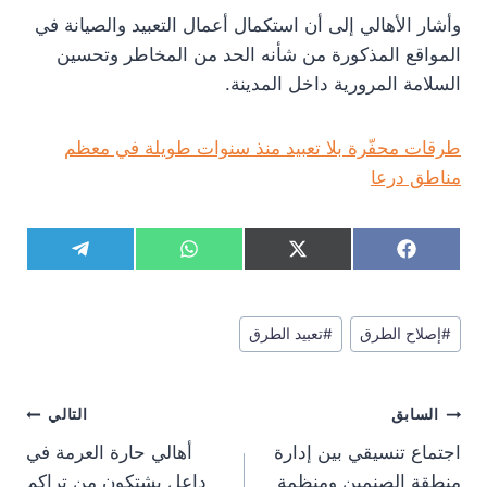
وأشار الأهالي إلى أن استكمال أعمال التعبيد والصيانة في
المواقع المذكورة من شأنه الحد من المخاطر وتحسين
السلامة المرورية داخل المدينة.
طرقات محفّرة بلا تعبيد منذ سنوات طويلة في معظم
مناطق درعا
S
S
S
S
T
W
X
F
h
h
h
h
e
h
(
a
a
a
a
a
l
a
T
c
r
r
r
r
e
t
w
e
وسوم
e
e
e
e
g
s
i
b
#
إصلاح الطرق
#
تعبيد الطرق
المقال:
o
o
o
o
r
A
t
o
n
n
n
n
a
p
t
o
m
p
e
k
تصفّح
r
السابق
التالي
)
المقالات
اجتماع تنسيقي بين إدارة
أهالي حارة العرمة في
منطقة الصنمين ومنظمة
داعل يشتكون من تراكم