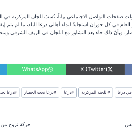
 صفحات التواصل الاجتماعي بياناً، نُسبَ للجان المركزية في ال
 العام في كل حوران استجابةً لنداء أهالي درعا البلد، ما لم يتم إ
صار، وبأنّ ذلك جاء بعد التشاور مع اللجان في الريف الشرقي ومنط
S
S
WhatsApp
X (Twitter)
h
h
a
a
r
r
e
e
 في درعا
#
اللجنة المركزية
#
درعا
#
درعا تحت الحصار
#
درعا تح
o
o
n
n
فس
حركة نزوح من 