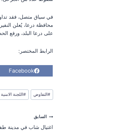
في سياق متصل، فقد تداولت
محافظة درعا، يُعلن النفير
على درعا البلد، ورفع الح
الرابط المختصر:
S
Facebook
h
a
r
وسوم
e
#
التفاوض
#
اللجنة الامنية
o
المقال:
n
تصفّح
السابق
المقالات
اغتيال شاب في مدينة ط