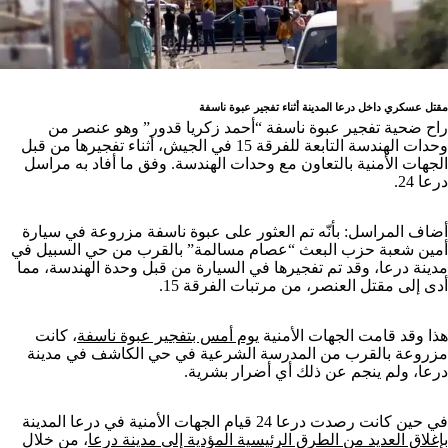
مقتل عسكري داخل درعا المدينة أثناء تفجير عبوة ناسفة
راح ضحية تفجير عبوة ناسفة “أحمد زكريا قدور” وهو عنصر من
وحدات الهندسة التابعة للفرقة 15 في الجيش، أثناء تفجيرها من قبل
الجهات الأمنية بالتعاون مع وحدات الهندسة. وفق ما أفاد به مراسل
درعا 24.
أضاف المراسل: بأنّه تم العثور على عبوة ناسفة مزروعة في سيارة
أمين شعبة حزب البعث “عصام مسالمة” بالقرب من حي السبيل في
مدينة درعا، وقد تم تفجيرها في السيارة من قبل وحدة الهندسة، مما
أدى إلى مقتل العنصر، من مرتبات الفرقة 15.
هذا وقد قامت الجهات الأمنية
يوم أمس بتفجير عبوة ناسفة
، كانت
مزروعة بالقرب من المدرسة الشرعية في حي الكاشف في مدينة
درعا، ولم ينجم عن ذلك أي أضرار بشرية.
في حين كانت رصدت درعا 24 قيام الجهات الأمنية في درعا المدينة
بإغلاق العديد من الطرق الرئيسية المؤدية إلى مدينة درعا
، من خلال