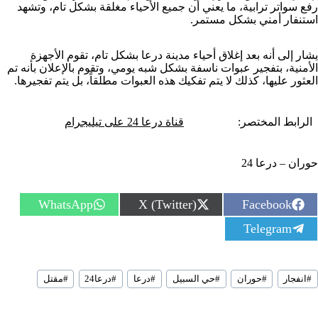
رفع سواتر ترابية، ما يعني أن جميع الأحياء مغلقة بشكل تام، وتشهد
استنفار أمني بشكل مستمر.
يشار إلى أنه بعد إغلاق أحياء مدينة درعا بشكل تام، تقوم الأجهزة
الأمنية، بتفجير عبوات ناسفة بشكل شبه يومي، وتقوم بالإعلان بأنه تم
العثور عليها، كذلك لا يتم تفكيك هذه العبوات مطلقاً، بل يتم تفجيرها.
الرابط المختصر:
قناة درعا 24 على تيليجرام
حوران – درعا 24
S
S
S
WhatsApp
X (Twitter)
Facebook
h
h
h
S
Telegram
a
a
a
h
r
r
r
a
e
e
e
r
o
o
o
سوم
e
n
n
n
#
انفجار
#
حوران
#
حي السبيل
#
درعا
#
درعا24
#
مقتل
لمقال:
o
n