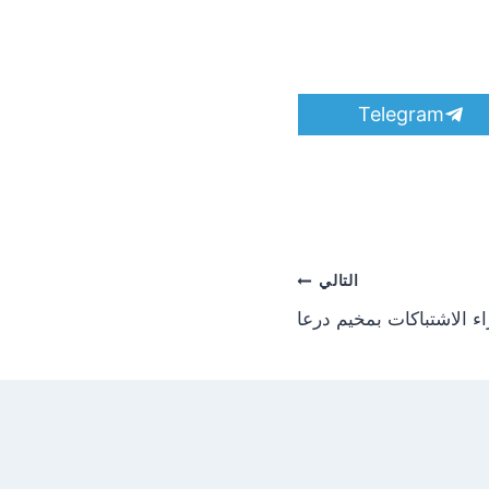
S
Telegram
h
a
r
e
o
n
التالي
ّاء الاشتباكات بمخيم درعا