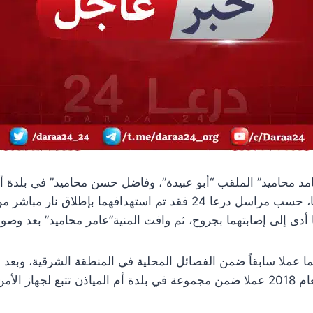
امد محاميد” الملقب “أبو عبيدة”، وفاضل حسن محاميد” في بلدة أ
الشرقي من محافظة درعا، حسب مراسل درعا 24 فقد تم استهدافهما ب
 أدى إلى إصابتهما بجروح، ثم وافت المنية”عامر محاميد” بعد وصو
ا عملا سابقاً ضمن الفصائل المحلية في المنطقة الشرقية، وبعد ات
والمصالحة في منتصف العام 2018 عملا ضمن مجموعة في بلدة أم المياذن تتبع ل