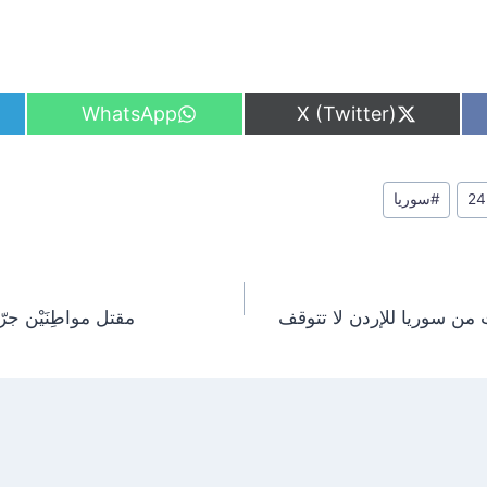
S
S
WhatsApp
X (Twitter)
h
h
a
a
r
r
e
e
#
سوريا
o
o
n
n
من سوريا للإردن لا تتوقف
مقتل مواطِنَيْن جر