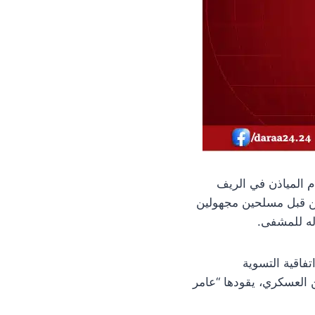
م المياذن في الريف
إطلاق نار مباشر من قبل مسلحين مجهولين
له للمشفى.
فاقية التسوية
جهاز الأمن العسكري، يقودها “عامر