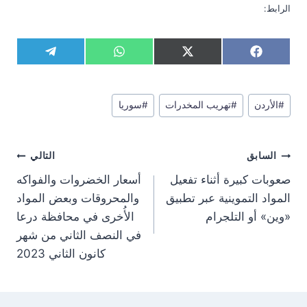
الرابط:
S
S
S
S
T
W
X
F
h
h
h
h
e
h
(
a
a
a
a
a
l
a
T
c
r
r
r
r
e
t
w
e
وسوم
e
e
e
e
g
s
i
b
#
الأردن
#
تهريب المخدرات
#
سوريا
المقال:
o
o
o
o
r
A
t
o
n
n
n
n
a
p
t
o
m
p
e
k
تصفّح
r
السابق
التالي
)
المقالات
صعوبات كبيرة أثناء تفعيل
أسعار الخضروات والفواكه
المواد التموينية عبر تطبيق
والمحروقات وبعض المواد
«وين» أو التلجرام
الأُخرى في محافظة درعا
في النصف الثاني من شهر
كانون الثاني 2023