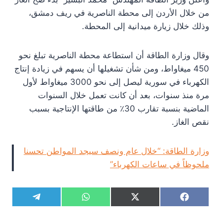
من خلال الأردن إلى محطة الناصرية في ريف دمشق،
وذلك خلال زيارة ميدانية إلى المحطة.
وقال وزارة الطاقة أن استطاعة محطة الناصرية تبلغ نحو
450 ميغاواط، ومن شأن تشغيلها أن يسهم في زيادة إنتاج
الكهرباء في سورية ليصل إلى نحو 3000 ميغاواط لأول
مرة منذ سنوات، بعد أن كانت تعمل خلال السنوات
الماضية بنسبة تقارب 30٪ من طاقتها الإنتاجية بسبب
نقص الغاز.
وزارة الطاقة: “خلال عام ونصف سيجد المواطن تحسنا
ملحوظاً في ساعات الكهرباء”
S
S
S
S
T
W
X
F
h
h
h
h
e
h
(
a
a
a
a
a
l
a
T
c