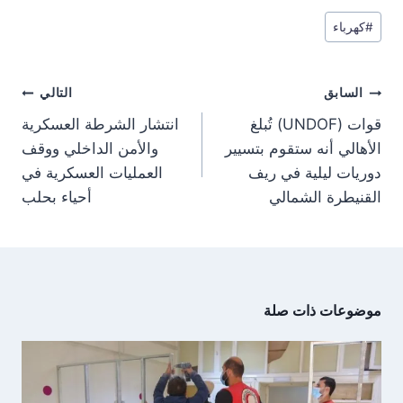
r
r
r
r
e
t
w
e
وسوم
e
e
e
e
g
s
i
b
#
كهرباء
المقال:
o
o
o
o
r
A
t
o
n
n
n
n
a
p
t
o
m
p
e
k
تصفّح
r
السابق
التالي
)
المقالات
قوات (UNDOF) تُبلغ
انتشار الشرطة العسكرية
الأهالي أنه ستقوم بتسيير
والأمن الداخلي ووقف
دوريات ليلية في ريف
العمليات العسكرية في
القنيطرة الشمالي
أحياء بحلب
موضوعات ذات صلة