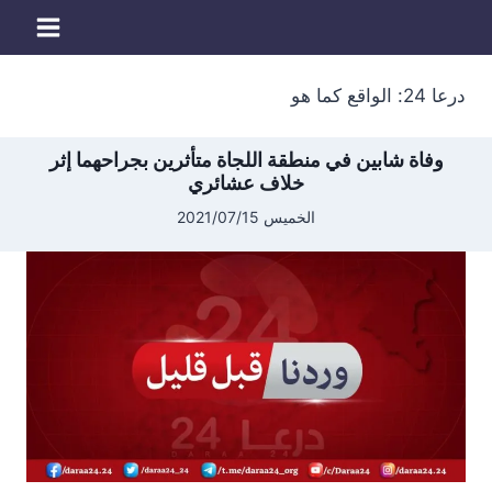
لتجاوز
لى
لمحتوى
درعا 24: الواقع كما هو
وفاة شابين في منطقة اللجاة متأثرين بجراحهما إثر
خلاف عشائري
الخميس 2021/07/15