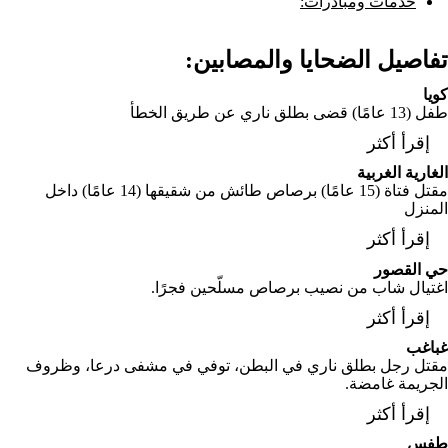
خدمات ومبادرات:
تفاصيل الضحايا والمصابين:
كويا
طفل (13 عامًا) قضى بطلق ناري عن طريق الخطأ
إقرأ أكثر
الغارية الغربية
مقتل فتاة (15 عامًا) برصاص طائش من شقيقها (14 عامًا) داخل
المنزل
إقرأ أكثر
حي القصور
اغتيال شاب من نصيب برصاص مسلّحين فجرًا.
إقرأ أكثر
غباغب
مقتل رجل بطلق ناري في البطن، توفي في مشفى درعا، وظروف
الجريمة غامضة.
إقرأ أكثر
طفس