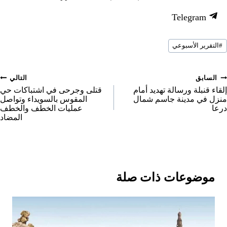
h
h
h
S
Telegram
a
a
a
h
r
r
r
سوم
a
#
التقرير الأسبوعي
لمقال:
e
e
e
r
o
o
o
e
صفّح
السابق
التالي
n
n
n
o
لمقالات
إلقاء قنبلة ورسالة تهديد أمام
قتلى وجرحى في اشتباكات حي
منزل في مدينة جاسم شمال
المقوس بالسويداء وتواصل
n
درعا
عمليات الخطف والخطف
المضاد
موضوعات ذات صلة