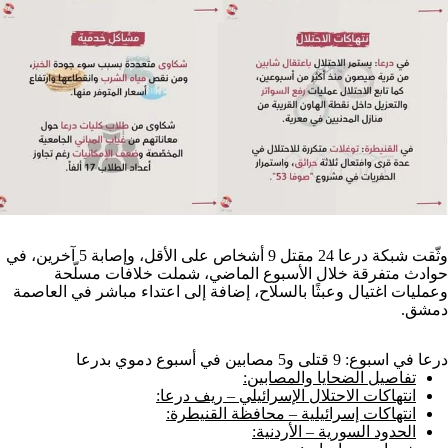
وثّقت شبكة درعا 24 مقتل 9 أشخاص على الأقل، وإصابة 5 آخرين، في
حوادث متفرقة خلال الأسبوع الماضي، شملت خلافات مسلّحة
وعمليات اغتيال وعبثًا بالسلاح، إضافة إلى اعتداء مباشر في العاصمة
دمشق.
درعا في اسبوع: 9 قتلى و5 مصابين في أسبوع دموي بدرعا
تفاصيل الضحايا والمصابين:
انتهاكات الاحتلال الإسرائيلي – ريف درعا:
انتهاكات إسرائيلية – محافظة القنيطرة:
الحدود السورية – الأردنية: