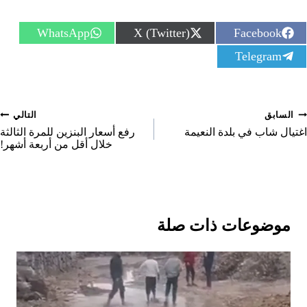
S
S
S
WhatsApp
X (Twitter)
Facebook
h
h
h
S
Telegram
a
a
a
h
r
r
r
a
e
e
e
r
o
o
o
e
n
n
n
صفّح
السابق
التالي
o
n
لمقالات
اغتيال شاب في بلدة النعيمة
رفع أسعار البنزين للمرة الثالثة
خلال أقل من أربعة أشهر!
موضوعات ذات صلة