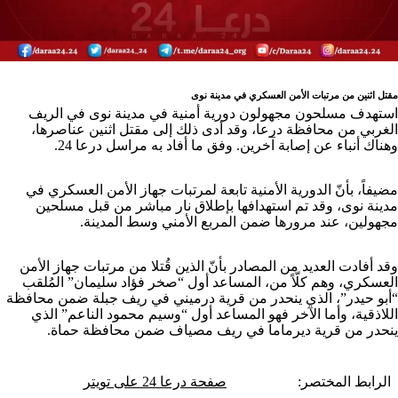
مقتل اثنين من مرتبات الأمن العسكري في مدينة نوى
استهدف مسلحون مجهولون دورية أمنية في مدينة نوى في الريف
الغربي من محافظة درعا، وقد أدى ذلك إلى مقتل اثنين عناصرها،
وهناك أنباء عن إصابة آخرين. وفق ما أفاد به مراسل درعا 24.
مضيفاً، بأنّ الدورية الأمنية تابعة لمرتبات جهاز الأمن العسكري في
مدينة نوى، وقد تم استهدافها بإطلاق نار مباشر من قبل مسلحين
مجهولين، عند مرورها ضمن المربع الأمني وسط المدينة.
وقد أفادت العديد من المصادر بأنّ الذين قُتلا من مرتبات جهاز الأمن
العسكري، وهم كلّاً من، المساعد أول “صخر فؤاد سليمان” المُلقب
“أبو حيدر”، الذي ينحدر من قرية درميني في ريف جبلة ضمن محافظة
اللاذقية، وأما الآخر فهو المساعد أول “وسيم محمود الناعم” الذي
ينحدر من قرية ديرماما في ريف مصياف ضمن محافظة حماة.
الرابط المختصر:
صفحة درعا 24 على تويتر