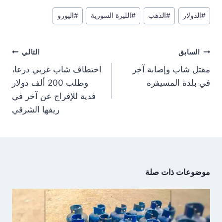
r
r
r
r
e
t
w
e
وسوم
e
e
e
e
g
s
i
b
#
الدولار
#
الذهب
#
الليرة السورية
#
اليورو
المقال:
o
o
o
o
r
A
t
o
n
n
n
n
a
p
t
o
m
p
e
k
تصفّح
r
السابق
التالي
)
المقالات
مقتل شاب وإصابة آخر
اختطاف شاب غربي درعا،
في بلدة المسيفرة
وطلب 200 ألف دولار
فدية للإفراج عن آخر في
ريفها الشرقي
موضوعات ذات صلة