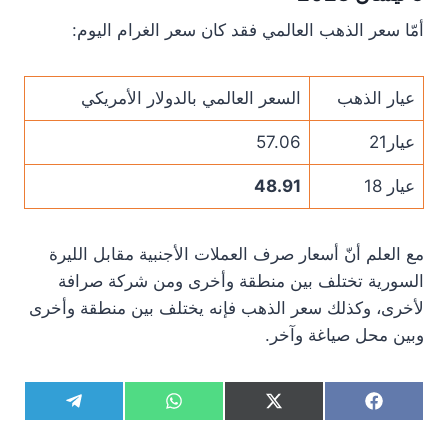
أمّا سعر الذهب العالمي فقد كان سعر الغرام اليوم:
عيار الذهب
السعر العالمي بالدولار الأمريكي
عيار21
57.06
عيار 18
48.91
مع العلم أنّ أسعار صرف العملات الأجنبية مقابل الليرة
السورية تختلف بين منطقة وأخرى ومن شركة صرافة
لأخرى، وكذلك سعر الذهب فإنه يختلف بين منطقة وأخرى
وبين محل صياغة وآخر.
S
S
S
S
T
W
X
F
h
h
h
h
e
h
(
a
a
a
a
a
l
a
T
c