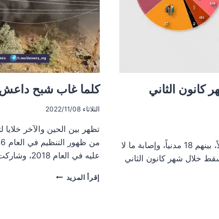
ر كانون الثاني
كلما غاب شبح داعش ع
الثلاثاء 2022/11/08
تظهر بين الحين والآخر خلايا
وثّقت درعا 24 في شهر كانون الأول ما لا يقل عن 40 قتيلاً، بينهم 18 مدنياً، وإصابة ما لا
عليه في العام 2018، وشاركت في العملية…
ا من المدنيين سقط خلال شهر كانون الثاني
كلما
إقرأ المزيد
غاب
شبح
داعش
عن