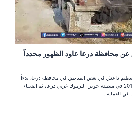
ن محافظة درعا عاود الظهور مجدداً
 لتنظيم داعش في بعض المناطق في محافظة درعا، بدءاً
من ظهور التنظيم في العام 2016 في منطقة حوض اليرموك غربي درعا، ثم القضاء