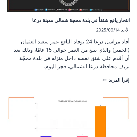
انتحار يافع شنقاً في بلدة محجة شمالي مدينة درعا
الأحد 2025/09/14
أفاد مراسل درعا 24 بوفاة اليافع عمر سعيد العثمان
(الحمير) والذي يبلغ من العمر حوالي 15 عامًا، وذلك بعد
أن أقدم على شنق نفسه داخل منزله في بلدة محجّة
بريف محافظة درعا الشمالي، فجر اليوم.
انتحار
إقرأ المزيد
يافع
شنقاً
في
بلدة
محجة
شمالي
مدينة
درعا