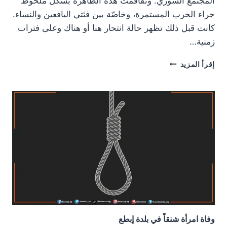
المجتمع السوري. وتفاقمت هذه الظاهرة بشكل ملحوظ
جراء الحرب المستمرة، وخاصّة بين فئتي اليافعين والنساء.
كانت قبل ذلك تظهر حالة انتحار هنا أو هناك وعلى فترات
زمنية…
الانتحار
إقرأ المزيد
مشكلة
طارئة
على
المجتمع
في
درعا
(1/3)
وفاة امرأة شنقاً في بلدة إبطع