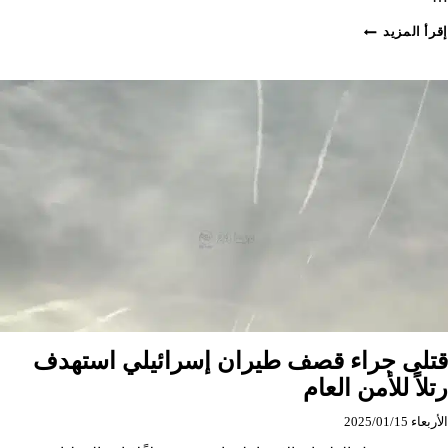
قتلى
إقرأ المزيد
وجرحى
بانفجار
في
مطار
الثعلة
في
السويداء
قتلى جراء قصف طيران إسرائيلي استهدف
رتلاً للأمن العام
الأربعاء 2025/01/15