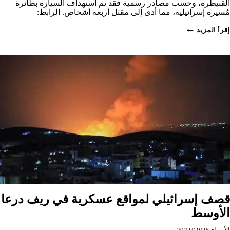
القنيطرة، وحسب مصادر رسمية فقد تم استهداف السيارة بطائرة
مُسيرة إسرائيلية، مما أدى إلى مقتل أربعة أشخاص. الرابط:
قتلى
إقرأ المزيد
جراء
قصف
إسرائيلي
على
مدينة
البعث
قصف إسرائيلي لمواقع عسكرية في ريف درعا
الأوسط