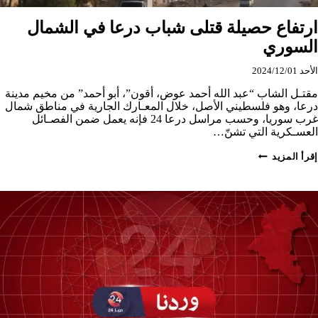
ارتفاع حصيلة قتلى شباب درعا في الشمال
السوري
الأحد 2024/12/01
مقتـل الشاب “عبد الله أحمد عوض، أقون”، أبو أحمد” من مخيم مدينة
درعا، وهو فلسطيني الأصل، خلال المعـارك الجارية في مناطق شمال
غرب سوريا، وحسب مراسل درعا 24 فإنه يعمل ضمن الفصـائل
العسـكرية التي تشنّ…
ارتفاع
إقرأ المزيد
حصيلة
قتلى
شباب
درعا
في
الشمال
السوري