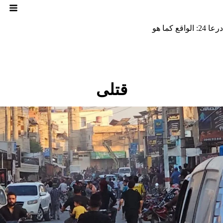
لتجاوز
لى
لمحتوى
درعا 24: الواقع كما هو
قتلى