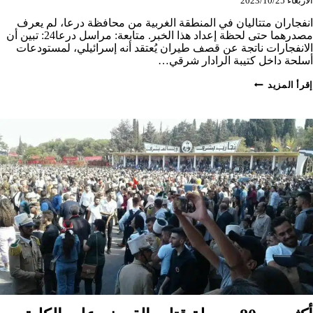
الأربعاء 2023/10/25
انفجاران متتاليان في المنطقة الغربية من محافظة درعا، لم يعرف
مصدرهما حتى لحظة إعداد هذا الخبر. متابعة: مراسل درعا24: تبين أن
الانفجارات ناتجة عن قصف طيران يُعتقد أنه إسرائيلي، لمستودعات
أسلحة داخل كتيبة الرادار شرقي…
قصف
إقرأ المزيد
إسرائيلي
لمواقع
عسكرية
في
ريف
درعا
الأوسط