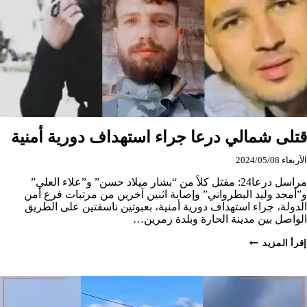
قتلى شمالي درعا جراء استهداف دورية أمنية
الأربعاء 2024/05/08
مراسل درعا24: مقتل كلاً من “بشار ميلاد حسن” و”علاء العلي”
و”أمجد وليد البطرواني” وإصابة اثنين آخرين من مرتبات فرع أمن
الدولة، جراء استهداف دورية أمنية، بعبوتين ناسفتين على الطريق
الواصل بين مدينة الحارة وبلدة زمرين…
قتلى
إقرأ المزيد
شمالي
درعا
جراء
استهداف
دورية
أمنية