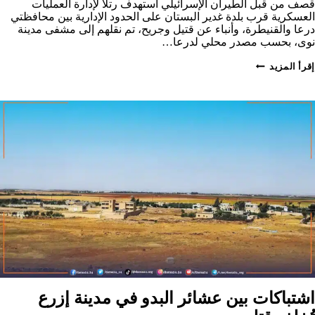
قصف من قبل الطيران الإسرائيلي استهدف رتلاً لإدارة العمليات
العسكرية قرب بلدة غدير البستان على الحدود الإدارية بين محافظتي
درعا والقنيطرة، وأنباء عن قتيل وجريح، تم نقلهم إلى مشفى مدينة
نوى، بحسب مصدر محلي لدرعا…
قتلى
إقرأ المزيد
جراء
قصف
طيران
إسرائيلي
استهدف
رتلاً
للأمن
العام
اشتباكات بين عشائر البدو في مدينة إزرع