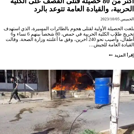
أكثر من 80 حصيلة قتلى القصف على الكلية
الحربية، والقيادة العامة تتوعد بالرد
الخميس 2023/10/05
بلغت الحصيلة الأولية لقتلى هجوم بالطائرات المسيرة، الذي استهدف
تخريج طلاب الكلية الحربية في حمص، 80 شخصاً بينهم 6 نساء و6
أطفال، وأُصيب نحو 240 آخرين، وفق ما أعلنته وزارة الصحة. وقالت
القيادة العامة للجيش…
أكثر
إقرأ المزيد
من
80
حصيلة
قتلى
القصف
على
الكلية
الحربية،
والقيادة
العامة
تتوعد
بالرد