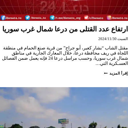
ارتفاع عدد القتلى من درعا شمال غرب سوريا
السبت 2024/11/30
مقتل الشاب “بشار كعبر، أبو جراح” من قرية صنع الحمام في منطقة
اللجاة في ريف محافظة درعا، خلال المعارك الجارية في مناطق
شمال غرب سوريا، وحسب مراسل درعا 24 فإنه يعمل ضمن الفصائل
العسـكرية التي…
ارتفاع
إقرأ المزيد
عدد
القتلى
من
درعا
شمال
غرب
سوريا