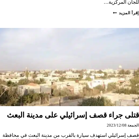
للجان المركزية…
سقوط
إقرأ المزيد
عدد
من
القتلى
والجرحى
في
اشتباكات
غربي
درعا
قتلى جراء قصف إسرائيلي على مدينة البعث
الجمعة 2023/12/08
قصف إسرائيلي استهدف سيارة بالقرب من مدينة البعث في محافظة