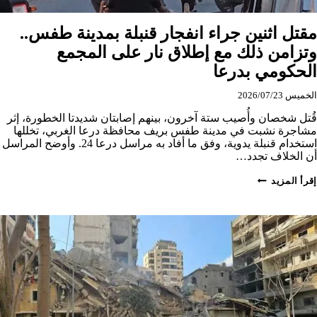
مقتل اثنين جراء انفجار قنبلة بمدينة طفس..
وتزامن ذلك مع إطلاق نار على المجمع
الحكومي بدرعا
الخميس 2026/07/23
قُتل شخصان وأُصيب ستة آخرون، بينهم إصابتان شديدتا الخطورة، إثر
مشاجرة نشبت في مدينة طفس بريف محافظة درعا الغربي، تخللها
استخدام قنبلة يدوية، وفق ما أفاد به مراسل درعا 24. وأوضح المراسل
أن الخلاف تجدد…
مقتل
إقرأ المزيد
اثنين
جراء
انفجار
قنبلة
بمدينة
طفس..
وتزامن
ذلك
مع
إطلاق
نار
على
المجمع