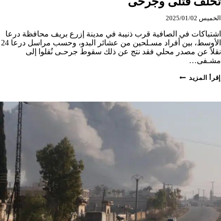
تُخلف قتلى وجرحى
الخميس 2025/01/02
اشتباكات في الصافية قرب ذنيبة في مدينة إزرع بريف محافظة درعا
الأوسط، بين أفراد مسـلحين من عشائر البدو، وحسب مراسل درعا 24
نقلاً عن مصدر محلي فقد نتج عن ذلك سقوط جرحـى نُقلوا إلى
مشـفى…
اشتباكات
إقرأ المزيد
بين
عشائر
البدو
في
مدينة
إزرع
تُخلف
قتلى
وجرحى