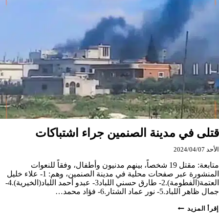
الصنمين
خلال
24
ساعة
قتلى في مدينة الصنمين جراء اشتباكات
الأحد 2024/04/07
متابعة: مقتل 19 شخصاً، بينهم مدنيون وأطفال، وفقاً للنعوات
المنشورة عبر صفحات محلية في مدينة الصنمين، وهم: 1- علاء خليل
العتمة(الفطومة).2- طارق حسني اللباد3- عبدو أحمد اللباد(الخيرية).4-
جمال ظاهر اللباد.5- نور عماد الشتار.6- فؤاد محمد…
قتلى
إقرأ المزيد
في