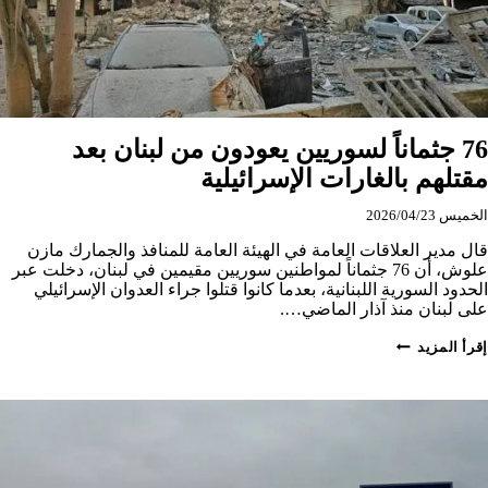
الحكومي
بدرعا
76 جثماناً لسوريين يعودون من لبنان بعد
مقتلهم بالغارات الإسرائيلية
الخميس 2026/04/23
قال مدير العلاقات العامة في الهيئة العامة للمنافذ والجمارك مازن
علوش، أن 76 جثماناً لمواطنين سوريين مقيمين في لبنان، دخلت عبر
الحدود السورية اللبنانية، بعدما كانوا قتلوا جراء العدوان الإسرائيلي
على لبنان منذ آذار الماضي….
76
إقرأ المزيد
جثماناً
لسوريين
يعودون
من
لبنان
بعد
مقتلهم
بالغارات
الإسرائيلية