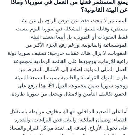
يمنع المستثمر فعلياً من العمل في سوريا؟ وماذا
عن البيئة القانونية؟
المستثمر لا يبحث فقط عن فرص الربح، بل عن بيئة
مستقرة وقابلة للتنبؤ. المشكلة في سوريا اليوم ليست
فقط العقوبات أو التمويل، بل أيضاً ضعف البيئة
المؤسساتية والقانونية. ورغم رفع الجزء الأكبر من
العقوبات، لا يزال هناك عقبات خارجية: تصنيف سوريا دولة
راعية للإرهاب، ووجودها على القائمة الرمادية لمجموعة
العمل المالي الدولية، إضافة إلى الامتثال المفرط من
طرف البنوك المُراسلة والعالمية بسبب السمعة السيئة
ووجود سوريا ضمن مجموعة الدول E1، هذا يرفع على
الجميع تكاليف التأمين والامتثال ويجعل من سوريا طاردة.
أما على الصعيد الداخلي، فهناك مخاوف مرتبطة باستقلال
القضاء، وضمان الملكية، وآليات فض النزاعات، والقدرة
على تحويل الأرباح، إضافة إلى تعدد مراكز القرار والفساد