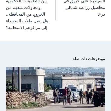
السيطرة على حريق في
بين التطمينات الحكومية
m
p
e
k
r
محاصيل زراعية شمالي
ومحاولات منعهم من
)
درعا
الخروج من المحافظة..
هل يصل طلاب السويداء
إلى مراكزهم الامتحانية؟
موضوعات ذات صلة