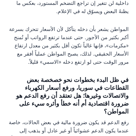
داخلية لن تتغير إن تراجع التضخم المستورد، بعكس ما
يظنهُ البعض ويسوّق له في الإعلام.
المواطن يشعر بأن دخله يتآكل لأن الأسعار تتحرك بسرعة
أكبر بكثير من الأجور. حتى عندما ترتفع الرواتب أو تُمنح
«مكرمات»، فإنها غالباً تكون أقل بكثير من معدل ارتفاع
الأسعار الحقيقي. لذلك، يصبح المواطن عملياً أفقر مع
مرور الوقت حتى لو ارتفع دخله «الاسمي» قليلاً.
في ظل البدء بخطوات نحو خصخصة بعض
القطاعات في سوريا، ورفع أسعار الكهرباء
والاتصالات وغيرها؛ هل تعتقد أن رفع الدعم هو
ضرورة اقتصادية أم أنه خطأ وأثره سيء على
المواطن؟
رفع الدعم قد يكون ضرورة مالية في بعض الحالات، خاصة
عندما يكون الدعم عشوائياً أو غير عادل أو يذهب إلى