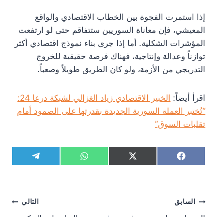
إذا استمرت الفجوة بين الخطاب الاقتصادي والواقع
المعيشي، فإن معاناة السوريين ستتفاقم حتى لو ارتفعت
المؤشرات الشكلية. أما إذا جرى بناء نموذج اقتصادي أكثر
توازناً وعدالة وإنتاجية، فهناك فرصة حقيقية للخروج
التدريجي من الأزمة، ولو كان الطريق طويلاً وصعباً.
اقرأ أيضاً:
الخبير الاقتصادي زياد الغزالي لشبكة درعا 24:
“تُختبر العملة السورية الجديدة بقدرتها على الصمود أمام
تقلبات السوق”
S
S
S
S
T
W
X
F
h
h
h
h
e
h
(
a
a
a
a
a
l
a
T
c
r
r
r
r
e
t
w
e
e
e
e
e
g
s
i
b
تصفّح
o
السابق
o
o
o
التالي
r
A
t
o
n
n
n
n
a
p
t
o
المقالات