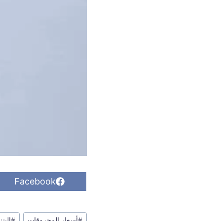
S
Facebook
h
a
r
وسوم
e
#
أسعار المحروقات
#
البن