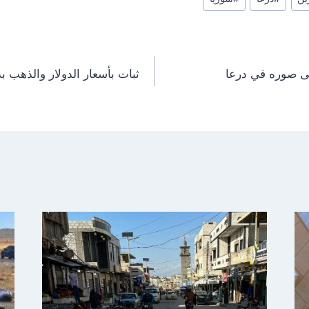
o
o
n
n
هى صوره في درعا