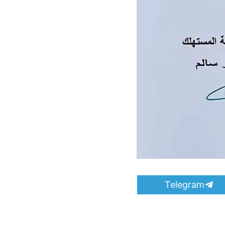
S
Telegram
h
a
r
e