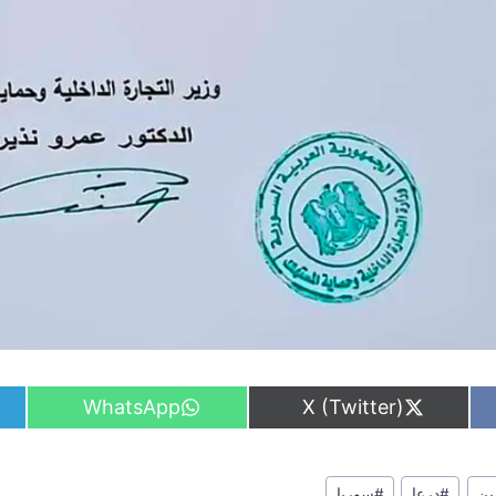
S
S
WhatsApp
X (Twitter)
h
h
a
a
r
r
e
e
زين
#
درعا
#
سوريا