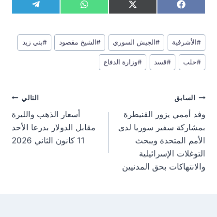
S
S
S
S
T
W
X
F
h
h
h
h
e
h
(
a
a
a
a
a
l
a
T
c
r
r
r
r
e
t
w
e
وسوم
e
e
e
e
g
s
i
b
#
الأشرفية
#
الجيش السوري
#
الشيخ مقصود
#
بني زيد
المقال:
o
o
o
o
r
A
t
o
n
n
n
n
a
p
t
o
#
حلب
#
قسد
#
وزارة الدفاع
m
p
e
k
r
)
تصفّح
السابق
التالي
المقالات
وفد أممي يزور القنيطرة
أسعار الذهب والليرة
بمشاركة سفير سوريا لدى
مقابل الدولار بدرعا الأحد
الأمم المتحدة ويبحث
11 كانون الثاني 2026
التوغلات الإسرائيلية
والانتهاكات بحق المدنيين